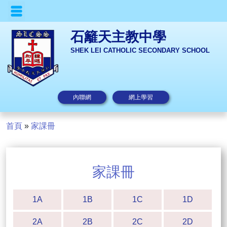
石籬天主教中學
SHEK LEI CATHOLIC SECONDARY SCHOOL
內聯網
網上學習
首頁
»
家課冊
家課冊
1A
1B
1C
1D
2A
2B
2C
2D