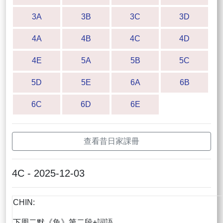
3A
3B
3C
3D
4A
4B
4C
4D
4E
5A
5B
5C
5D
5E
6A
6B
6C
6D
6E
查看昔日家課冊
4C - 2025-12-03
CHIN:
下周二默《魚》第二段+詞語