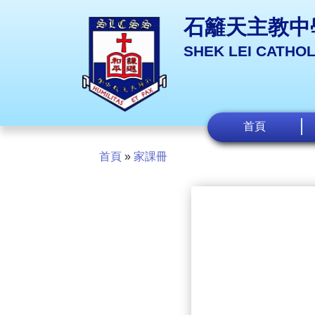
石籬天主教中
SHEK LEI CATHO
首頁
首頁
»
家課冊