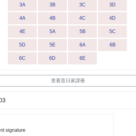
3A
3B
3C
3D
4A
4B
4C
4D
4E
5A
5B
5C
5D
5E
6A
6B
6C
6D
6E
查看昔日家課冊
03
ent signature