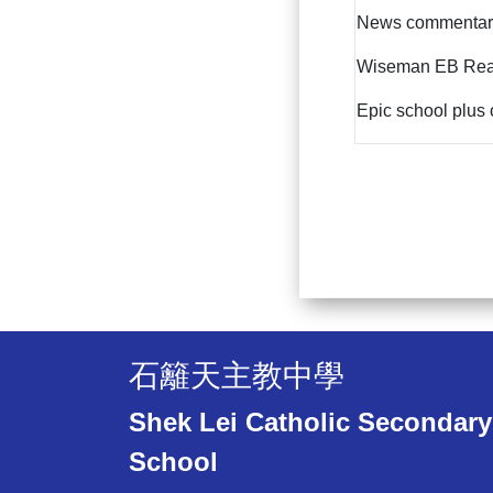
News commentary
Wiseman EB Read
Epic school plus 
石籬天主教中學
Shek Lei Catholic Secondary
School