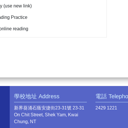
 (use new link)
ing Practice
online reading
學校地址 Address
電話 Teleph
新界葵涌石蔭安捷街23-31號 23-31
2429 1221
On Chit Street, Shek Yam, Kwai
Chung, NT