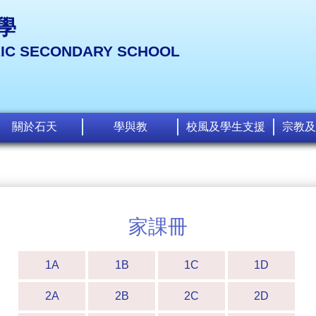
學
LIC SECONDARY SCHOOL
關於石天
學與教
校風及學生支援
宗教及
家課冊
1A
1B
1C
1D
2A
2B
2C
2D