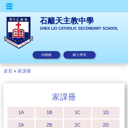
石籬天主教中學
SHEK LEI CATHOLIC SECONDARY SCHOOL
內聯網
網上學習
首頁
»
家課冊
家課冊
1A
1B
1C
1D
2A
2B
2C
2D