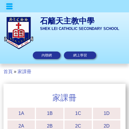
石籬天主教中學
SHEK LEI CATHOLIC SECONDARY SCHOOL
內聯網
網上學習
首頁
»
家課冊
家課冊
1A
1B
1C
1D
2A
2B
2C
2D