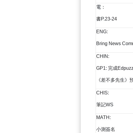
電：
書P.23-24
ENG:
Bring News Com
CHIN:
GP1: 完成Edpuzz
《差不多先生》預習
CHIS:
筆記WS
MATH:
小測簽名