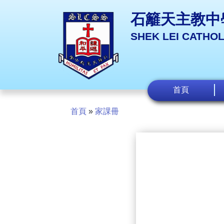
石籬天主教中
SHEK LEI CATHO
首頁
首頁
»
家課冊