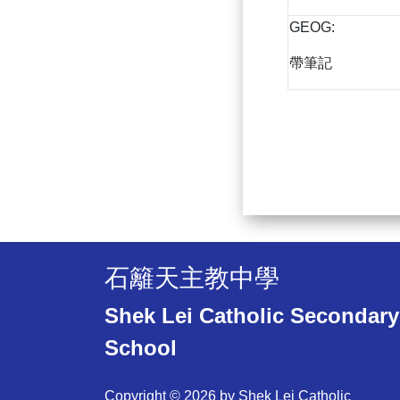
GEOG:
帶筆記
石籬天主教中學
Shek Lei Catholic Secondary
School
Copyright © 2026 by Shek Lei Catholic