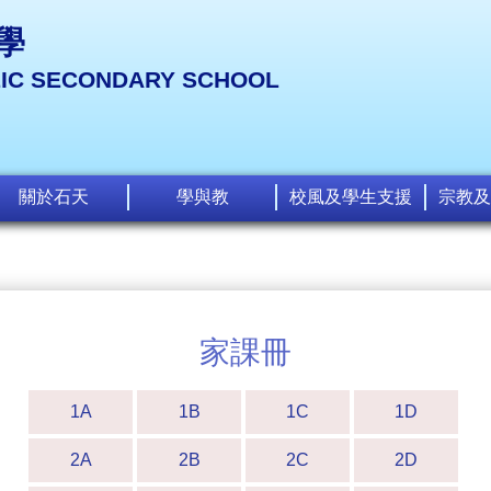
學
LIC SECONDARY SCHOOL
關於石天
學與教
校風及學生支援
宗教及
家課冊
1A
1B
1C
1D
2A
2B
2C
2D