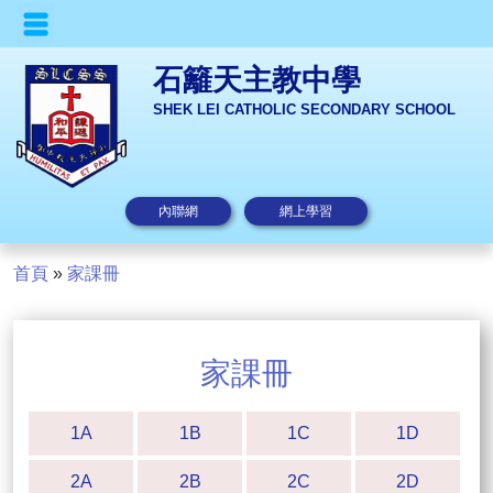
石籬天主教中學
SHEK LEI CATHOLIC SECONDARY SCHOOL
內聯網
網上學習
首頁
»
家課冊
家課冊
1A
1B
1C
1D
2A
2B
2C
2D