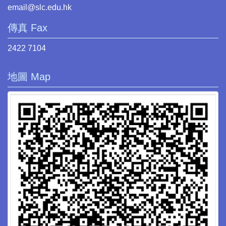
email@slc.edu.hk
傳真 Fax
2422 7104
地圖 Map