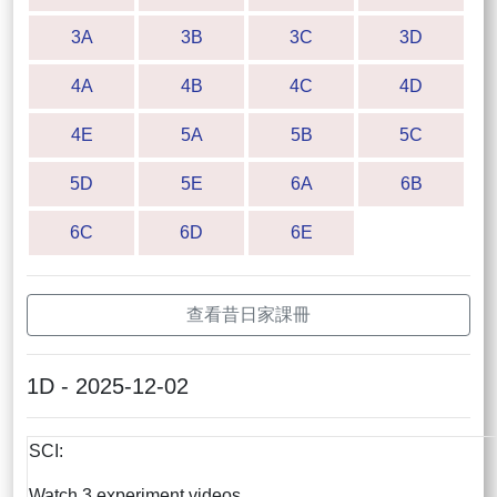
3A
3B
3C
3D
4A
4B
4C
4D
4E
5A
5B
5C
5D
5E
6A
6B
6C
6D
6E
查看昔日家課冊
1D - 2025-12-02
SCI:
Watch 3 experiment videos