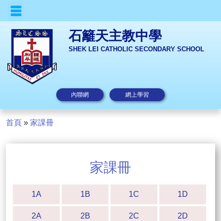
石籬天主教中學
SHEK LEI CATHOLIC SECONDARY SCHOOL
內聯網
網上學習
首頁
»
家課冊
家課冊
1A
1B
1C
1D
2A
2B
2C
2D