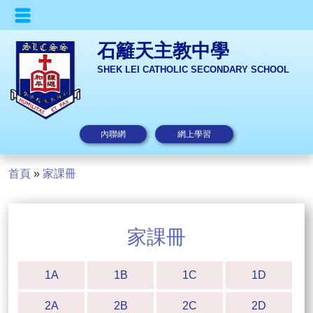
石籬天主教中學
SHEK LEI CATHOLIC SECONDARY SCHOOL
內聯網
網上學習
首頁
»
家課冊
家課冊
1A
1B
1C
1D
2A
2B
2C
2D