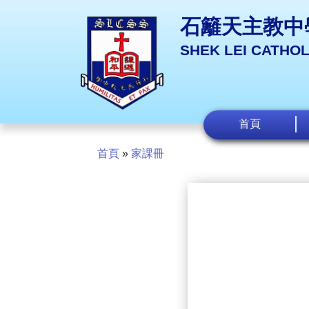
石籬天主教中
SHEK LEI CATHO
首頁
首頁
»
家課冊