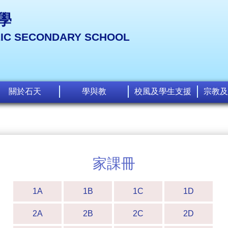
學
LIC SECONDARY SCHOOL
關於石天
學與教
校風及學生支援
宗教及
家課冊
1A
1B
1C
1D
2A
2B
2C
2D