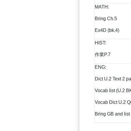
MATH:
Bring Ch.5
Ex4D (bk.4)
HIST:
作業P.7
ENG:
Dict U.2 Text 2 p
Vocab list (U.2 BK
Vocab Dict U.2 Q
Bring GB and list