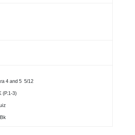
ara 4 and 5 5/12
 (P.1-3)
uiz
 Bk