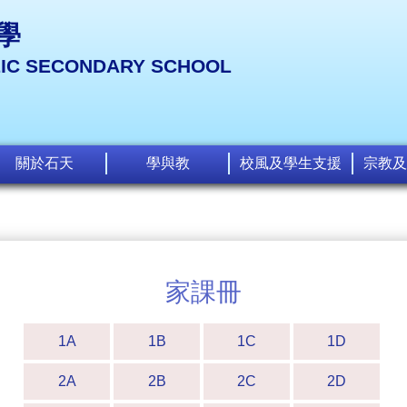
學
LIC SECONDARY SCHOOL
關於石天
學與教
校風及學生支援
宗教及
家課冊
1A
1B
1C
1D
2A
2B
2C
2D