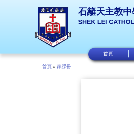
石籬天主教中
SHEK LEI CATHO
首頁
首頁
»
家課冊