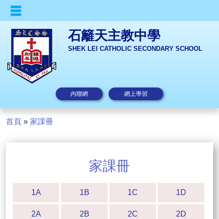
石籬天主教中學
SHEK LEI CATHOLIC SECONDARY SCHOOL
內聯網
網上學習
首頁
»
家課冊
家課冊
1A
1B
1C
1D
2A
2B
2C
2D