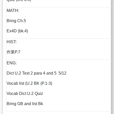
MATH:
Bring Ch.5
Ex4D (bk.4)
HIST:
作業P.7
ENG:
Dict U.2 Text 2 para 4 and 5 5/12
Vocab list (U.2 BK (P.1-3)
Vocab Dict U.2 Quiz
Bring GB and list Bk