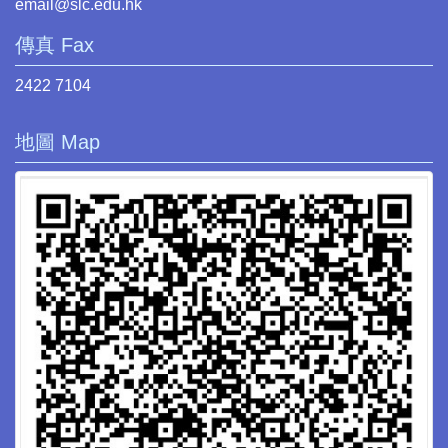
email@slc.edu.hk
傳真 Fax
2422 7104
地圖 Map