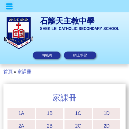
石籬天主教中學
SHEK LEI CATHOLIC SECONDARY SCHOOL
內聯網
網上學習
首頁
»
家課冊
家課冊
1A
1B
1C
1D
2A
2B
2C
2D