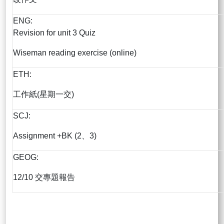
ENG:
Revision for unit 3 Quiz
Wiseman reading exercise (online)
ETH:
工作紙(星期一交)
SCJ:
Assignment +BK (2、3)
GEOG:
12/10 交專題報告