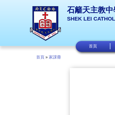
石籬天主教中
SHEK LEI CATHO
首頁
首頁
»
家課冊