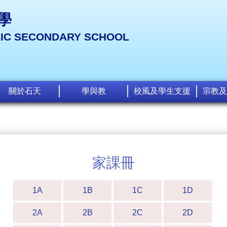
學
LIC SECONDARY SCHOOL
關於石天
學與教
校風及學生支援
宗教及
家課冊
1A
1B
1C
1D
2A
2B
2C
2D