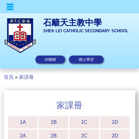
石籬天主教中學
SHEK LEI CATHOLIC SECONDARY SCHOOL
內聯網
網上學習
首頁
»
家課冊
家課冊
1A
1B
1C
1D
2A
2B
2C
2D