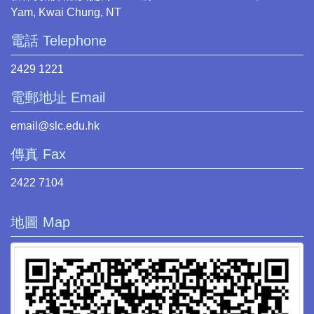
Yam, Kwai Chung, NT
電話 Telephone
2429 1221
電郵地址 Email
email@slc.edu.hk
傳真 Fax
2422 7104
地圖 Map