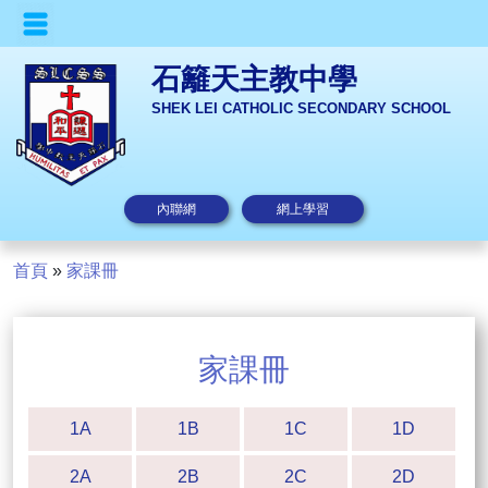
石籬天主教中學
SHEK LEI CATHOLIC SECONDARY SCHOOL
內聯網
網上學習
首頁
»
家課冊
家課冊
1A
1B
1C
1D
2A
2B
2C
2D