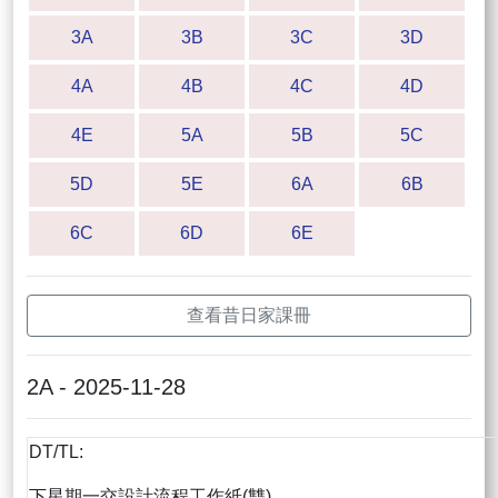
3A
3B
3C
3D
4A
4B
4C
4D
4E
5A
5B
5C
5D
5E
6A
6B
6C
6D
6E
查看昔日家課冊
2A - 2025-11-28
DT/TL:
下星期一交設計流程工作紙(雙)