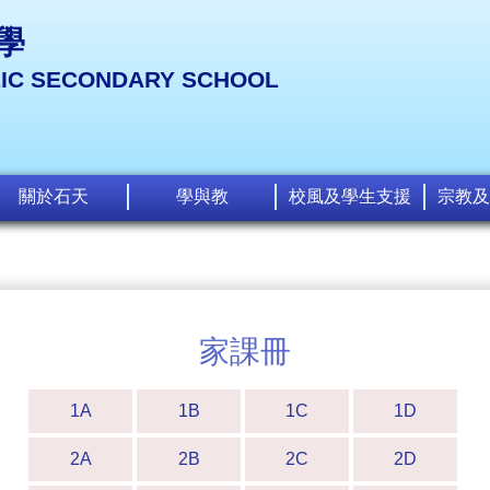
學
LIC SECONDARY SCHOOL
關於石天
學與教
校風及學生支援
宗教及
家課冊
1A
1B
1C
1D
2A
2B
2C
2D