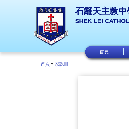
石籬天主教中
SHEK LEI CATHO
首頁
首頁
»
家課冊