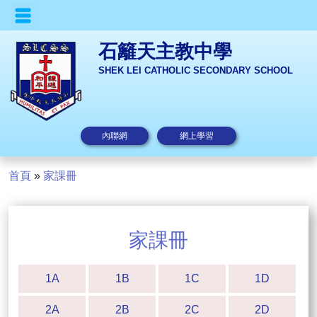
石籬天主教中學
SHEK LEI CATHOLIC SECONDARY SCHOOL
內聯網
網上學習
首頁
»
家課冊
家課冊
1A
1B
1C
1D
2A
2B
2C
2D