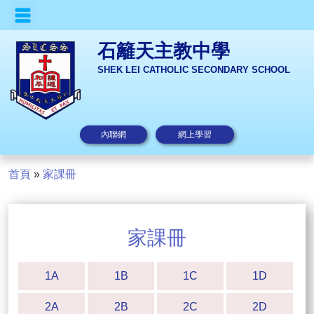
石籬天主教中學
SHEK LEI CATHOLIC SECONDARY SCHOOL
內聯網
網上學習
首頁
»
家課冊
家課冊
1A
1B
1C
1D
2A
2B
2C
2D