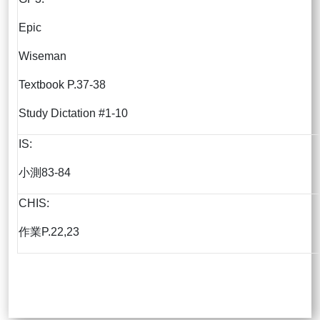
Epic
Wiseman
Textbook P.37-38
Study Dictation #1-10
IS:
小測83-84
CHIS:
作業P.22,23