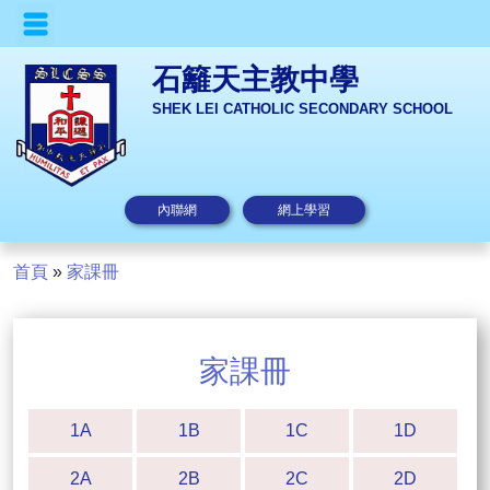
石籬天主教中學
SHEK LEI CATHOLIC SECONDARY SCHOOL
內聯網
網上學習
首頁
»
家課冊
家課冊
1A
1B
1C
1D
2A
2B
2C
2D