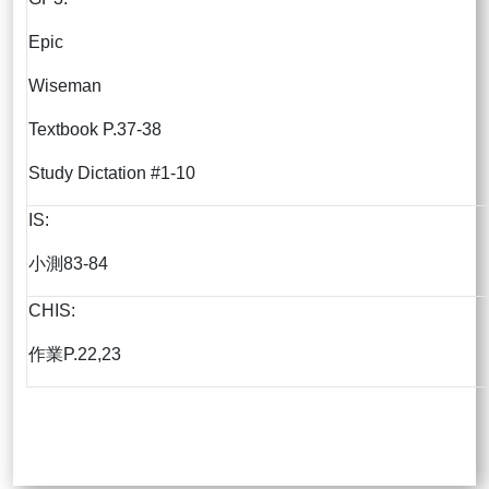
Epic
Wiseman
Textbook P.37-38
Study Dictation #1-10
IS:
小測83-84
CHIS:
作業P.22,23