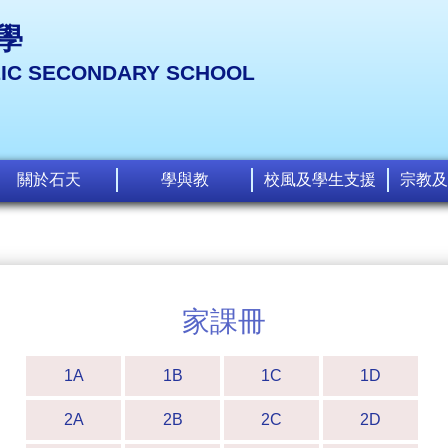
學
LIC SECONDARY SCHOOL
關於石天
學與教
校風及學生支援
宗教及
家課冊
1A
1B
1C
1D
2A
2B
2C
2D