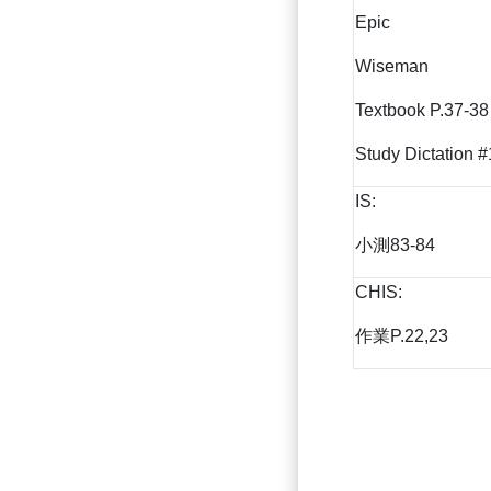
Epic
Wiseman
Textbook P.37-38
Study Dictation #
IS:
小測83-84
CHIS:
作業P.22,23