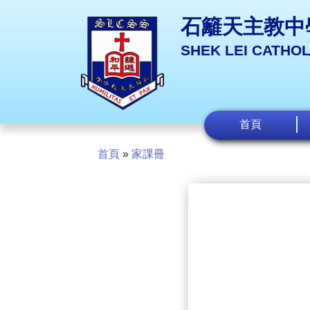
石籬天主教中
SHEK LEI CATHO
首頁
首頁
»
家課冊