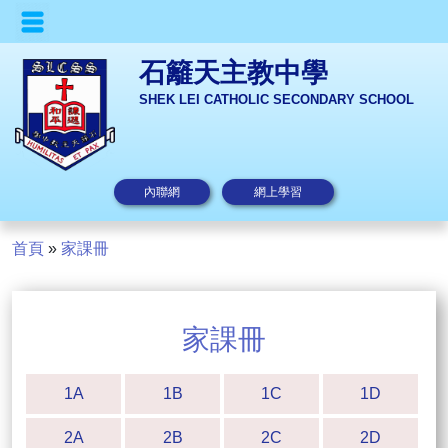
石籬天主教中學
SHEK LEI CATHOLIC SECONDARY SCHOOL
內聯網
網上學習
首頁
»
家課冊
家課冊
1A
1B
1C
1D
2A
2B
2C
2D