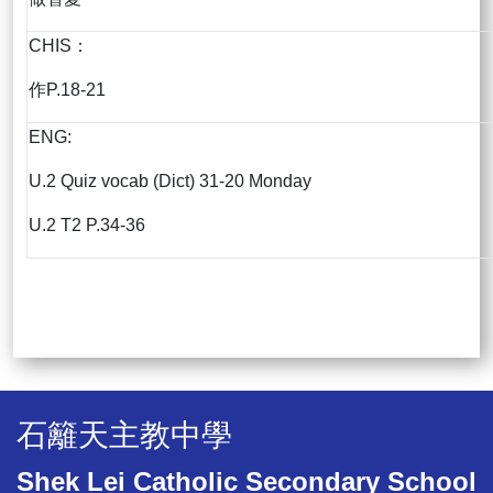
CHIS：
作P.18-21
ENG:
U.2 Quiz vocab (Dict) 31-20 Monday
U.2 T2 P.34-36
石籬天主教中學
Shek Lei Catholic Secondary School