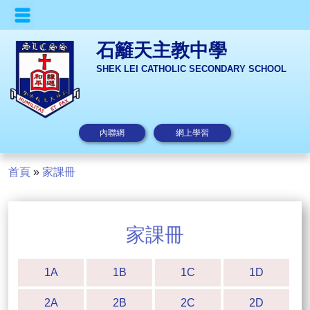
石籬天主教中學
SHEK LEI CATHOLIC SECONDARY SCHOOL
內聯網
網上學習
首頁
»
家課冊
家課冊
1A
1B
1C
1D
2A
2B
2C
2D