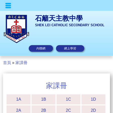
石籬天主教中學
SHEK LEI CATHOLIC SECONDARY SCHOOL
內聯網
網上學習
首頁
»
家課冊
家課冊
1A
1B
1C
1D
2A
2B
2C
2D