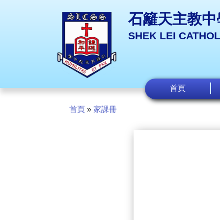
石籬天主教中
SHEK LEI CATHO
首頁
首頁
»
家課冊