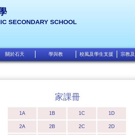
學
LIC SECONDARY SCHOOL
關於石天
學與教
校風及學生支援
宗教及
家課冊
1A
1B
1C
1D
2A
2B
2C
2D