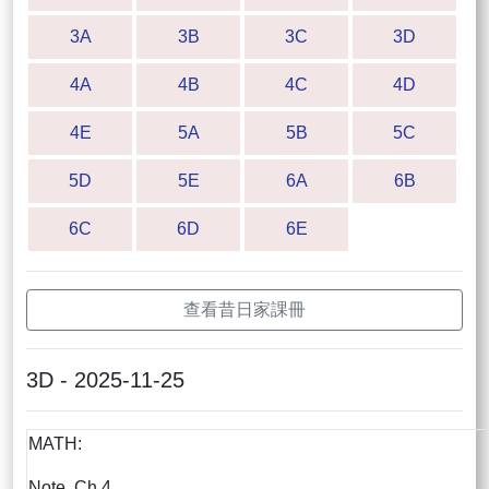
3A
3B
3C
3D
4A
4B
4C
4D
4E
5A
5B
5C
5D
5E
6A
6B
6C
6D
6E
查看昔日家課冊
3D - 2025-11-25
MATH:
Note, Ch.4