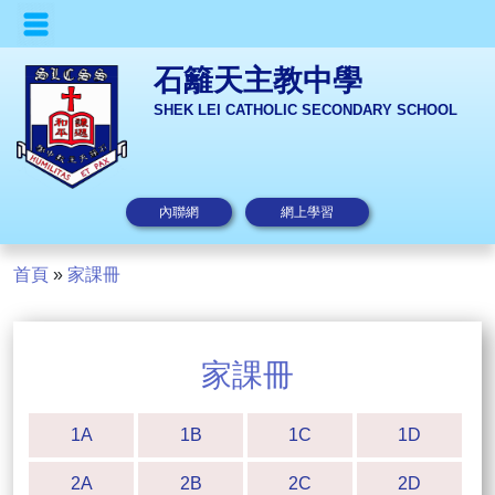
石籬天主教中學
SHEK LEI CATHOLIC SECONDARY SCHOOL
內聯網
網上學習
首頁
»
家課冊
家課冊
1A
1B
1C
1D
2A
2B
2C
2D