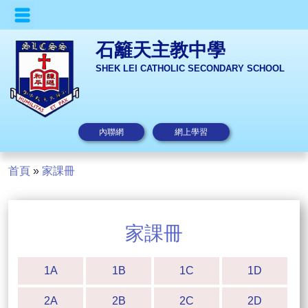
石籬天主教中學
SHEK LEI CATHOLIC SECONDARY SCHOOL
內聯網
網上學習
首頁
»
家課冊
家課冊
1A
1B
1C
1D
2A
2B
2C
2D