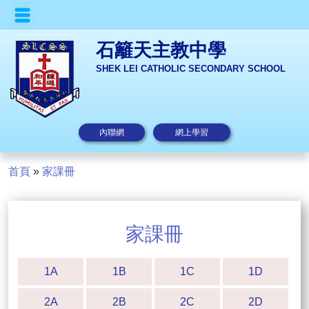
石籬天主教中學
SHEK LEI CATHOLIC SECONDARY SCHOOL
內聯網
網上學習
首頁
»
家課冊
家課冊
1A
1B
1C
1D
2A
2B
2C
2D