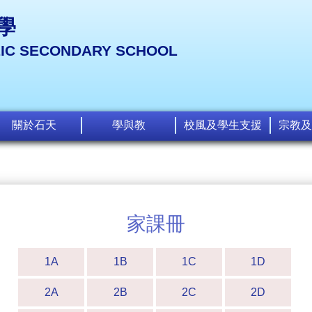
學
LIC SECONDARY SCHOOL
關於石天
學與教
校風及學生支援
宗教及
家課冊
1A
1B
1C
1D
2A
2B
2C
2D