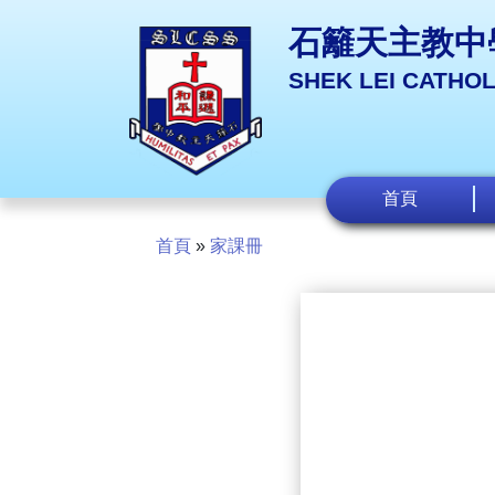
石籬天主教中
SHEK LEI CATHO
首頁
首頁
»
家課冊