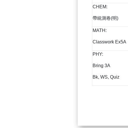
CHEM:
帶統測卷(明)
MATH:
Classwork Ex5A
PHY:
Bring 3A
Bk, WS, Quiz