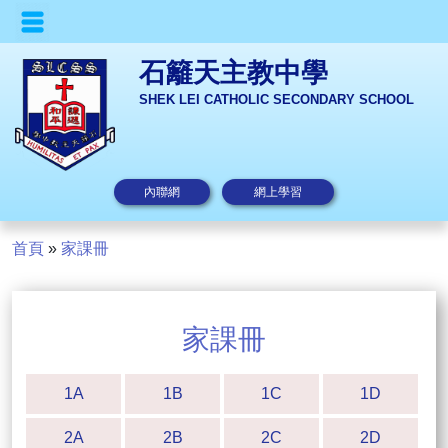
石籬天主教中學
SHEK LEI CATHOLIC SECONDARY SCHOOL
內聯網
網上學習
首頁
»
家課冊
家課冊
1A
1B
1C
1D
2A
2B
2C
2D