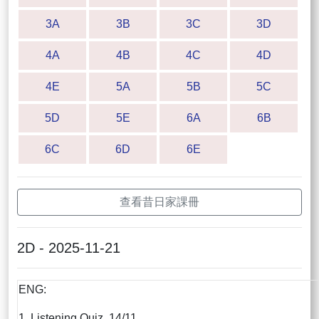
3A
3B
3C
3D
4A
4B
4C
4D
4E
5A
5B
5C
5D
5E
6A
6B
6C
6D
6E
查看昔日家課冊
2D - 2025-11-21
ENG:
1. Listening Quiz 14/11