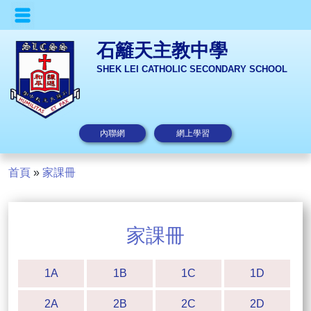
石籬天主教中學
SHEK LEI CATHOLIC SECONDARY SCHOOL
內聯網
網上學習
首頁
»
家課冊
家課冊
1A
1B
1C
1D
2A
2B
2C
2D