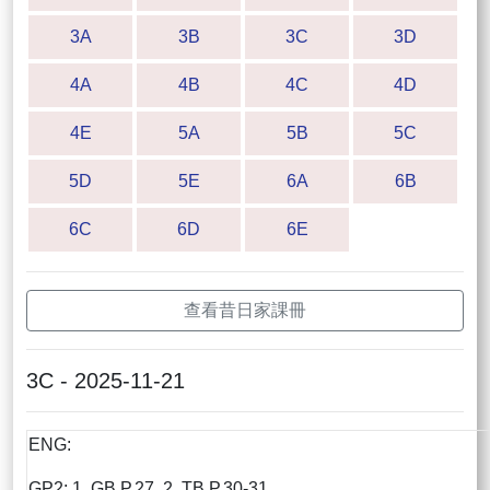
3A
3B
3C
3D
4A
4B
4C
4D
4E
5A
5B
5C
5D
5E
6A
6B
6C
6D
6E
查看昔日家課冊
3C - 2025-11-21
ENG:
GP2: 1. GB P.27 2. TB P.30-31