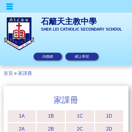
石籬天主教中學
SHEK LEI CATHOLIC SECONDARY SCHOOL
內聯網
網上學習
首頁
»
家課冊
家課冊
1A
1B
1C
1D
2A
2B
2C
2D