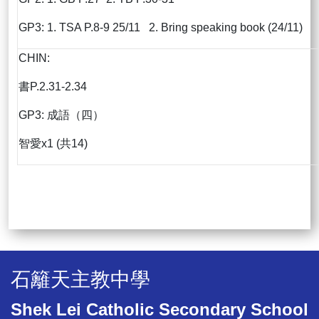
GP3: 1. TSA P.8-9 25/11 2. Bring speaking book (24/11)
CHIN:
書P.2.31-2.34
GP3: 成語（四）
智愛x1 (共14)
石籬天主教中學
Shek Lei Catholic Secondary School