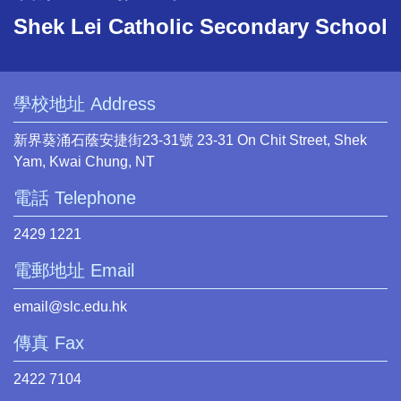
Shek Lei Catholic Secondary School
學校地址 Address
新界葵涌石蔭安捷街23-31號 23-31 On Chit Street, Shek
Yam, Kwai Chung, NT
電話 Telephone
2429 1221
電郵地址 Email
email@slc.edu.hk
傳真 Fax
2422 7104