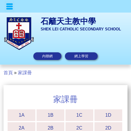
石籬天主教中學
SHEK LEI CATHOLIC SECONDARY SCHOOL
內聯網
網上學習
首頁
»
家課冊
家課冊
1A
1B
1C
1D
2A
2B
2C
2D