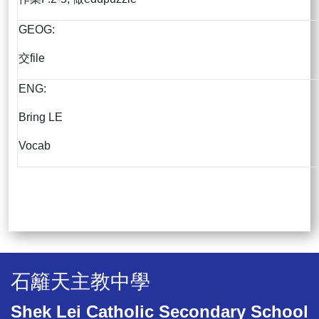
GEOG:
交file
ENG:
Bring LE
Vocab
石籬天主教中學
Shek Lei Catholic Secondary School