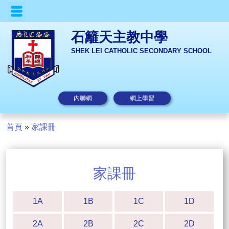
石籬天主教中學
SHEK LEI CATHOLIC SECONDARY SCHOOL
內聯網
網上學習
首頁
»
家課冊
家課冊
1A
1B
1C
1D
2A
2B
2C
2D