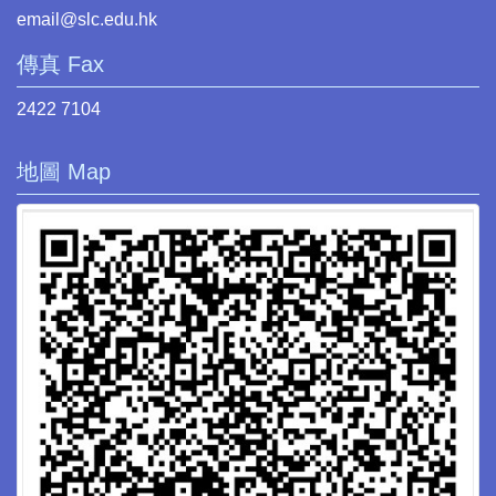
email@slc.edu.hk
傳真 Fax
2422 7104
地圖 Map