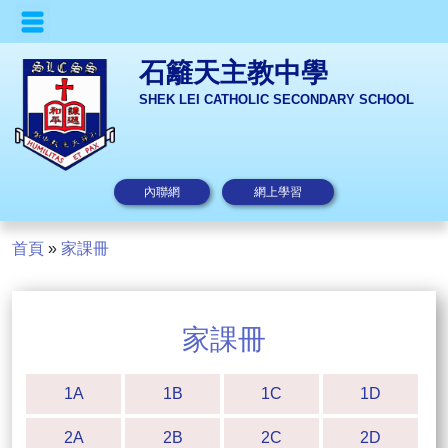
石籬天主教中學
SHEK LEI CATHOLIC SECONDARY SCHOOL
內聯網
網上學習
首頁
»
家課冊
家課冊
1A
1B
1C
1D
2A
2B
2C
2D