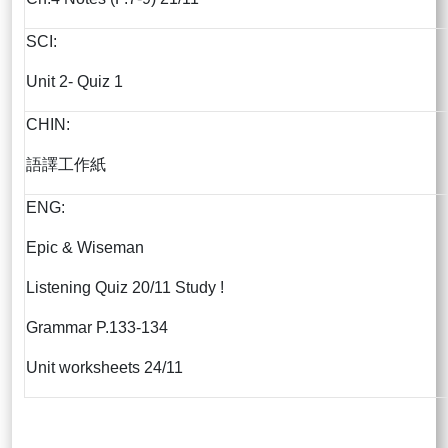
SCI:
Unit 2- Quiz 1
CHIN:
語譯工作紙
ENG:
Epic & Wiseman
Listening Quiz 20/11 Study !
Grammar P.133-134
Unit worksheets 24/11