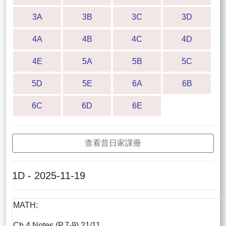
3A
3B
3C
3D
4A
4B
4C
4D
4E
5A
5B
5C
5D
5E
6A
6B
6C
6D
6E
查看昔日家課冊
1D - 2025-11-19
MATH:
Ch.4 Notes (P.7-9) 21/11