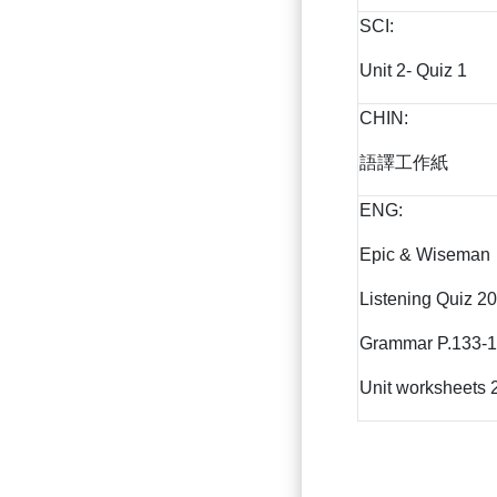
SCI:
Unit 2- Quiz 1
CHIN:
語譯工作紙
ENG:
Epic & Wiseman
Listening Quiz 20
Grammar P.133-
Unit worksheets 