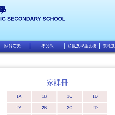
學
LIC SECONDARY SCHOOL
關於石天
學與教
校風及學生支援
宗教及
家課冊
1A
1B
1C
1D
2A
2B
2C
2D