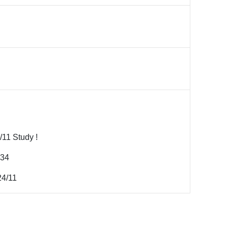
/11 Study !
134
24/11