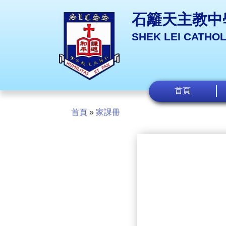
石籬天主教中
SHEK LEI CATHO
首頁
首頁
»
家課冊