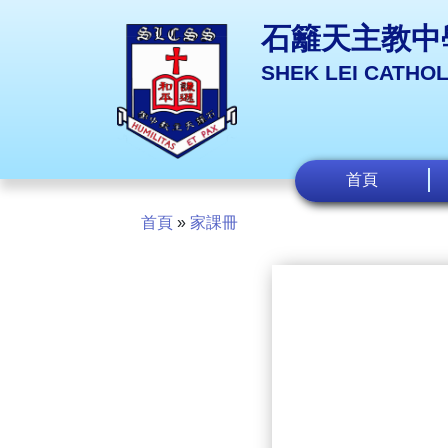
石籬天主教中
SHEK LEI CATHO
首頁
首頁
»
家課冊