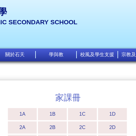
學
LIC SECONDARY SCHOOL
關於石天
學與教
校風及學生支援
宗教及
家課冊
1A
1B
1C
1D
2A
2B
2C
2D