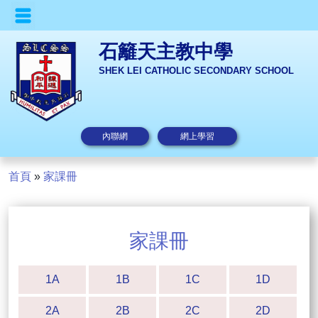
石籬天主教中學
SHEK LEI CATHOLIC SECONDARY SCHOOL
內聯網
網上學習
首頁
»
家課冊
家課冊
1A
1B
1C
1D
2A
2B
2C
2D