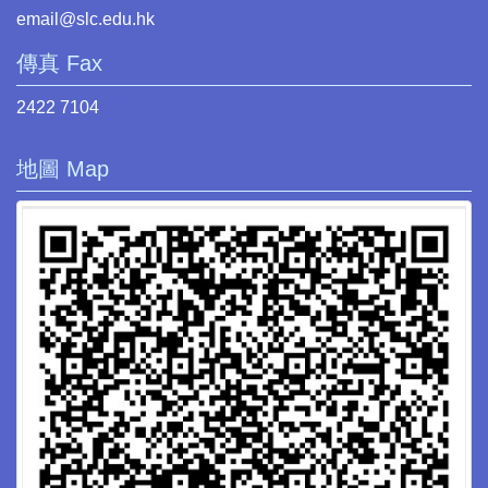
email@slc.edu.hk
傳真 Fax
2422 7104
地圖 Map