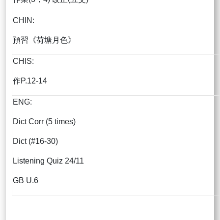
CHIN:
預習《荷塘月色》
CHIS:
作P.12-14
ENG:
Dict Corr (5 times)
Dict (#16-30)
Listening Quiz 24/11
GB U.6