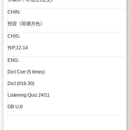
CHIN:
預習《荷塘月色》
CHIS:
作P.12-14
ENG:
Dict Corr (5 times)
Dict (#16-30)
Listening Quiz 24/11
GB U.6