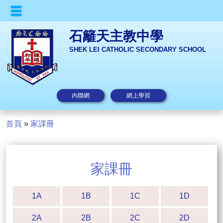
石籬天主教中學
SHEK LEI CATHOLIC SECONDARY SCHOOL
內聯網
網上學習
首頁
»
家課冊
家課冊
1A
1B
1C
1D
2A
2B
2C
2D