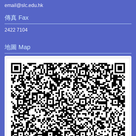
email@slc.edu.hk
傳真 Fax
2422 7104
地圖 Map