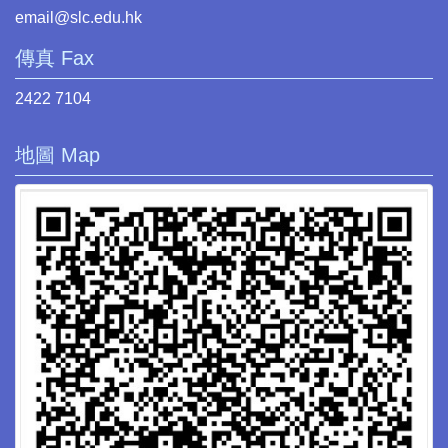
email@slc.edu.hk
傳真 Fax
2422 7104
地圖 Map