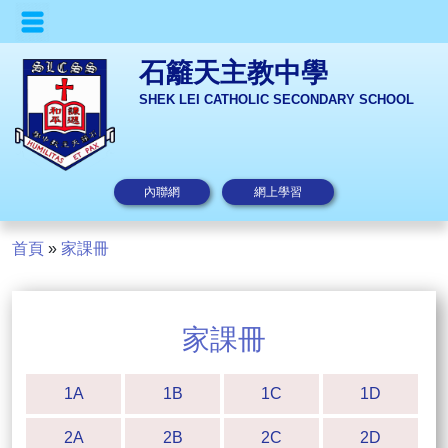
石籬天主教中學
SHEK LEI CATHOLIC SECONDARY SCHOOL
內聯網
網上學習
首頁
»
家課冊
家課冊
1A
1B
1C
1D
2A
2B
2C
2D