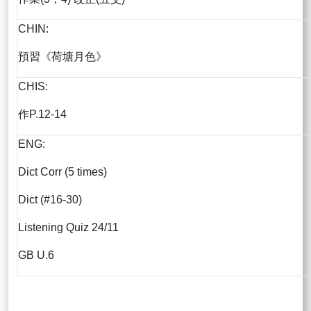
CHIN:
預習《荷塘月色》
CHIS:
作P.12-14
ENG:
Dict Corr (5 times)
Dict (#16-30)
Listening Quiz 24/11
GB U.6