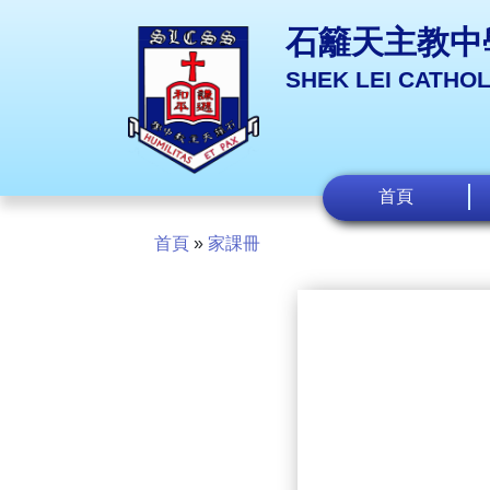
石籬天主教中
SHEK LEI CATHO
首頁
首頁
»
家課冊