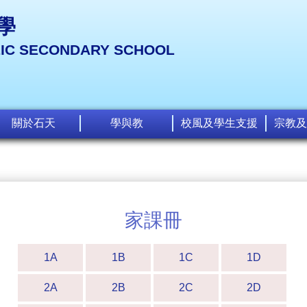
學
LIC SECONDARY SCHOOL
關於石天
學與教
校風及學生支援
宗教及
家課冊
1A
1B
1C
1D
2A
2B
2C
2D