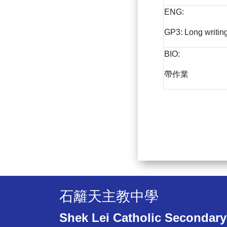
ENG:
GP3: Long writing 
BIO:
帶作業
石籬天主教中學
Shek Lei Catholic Secondary