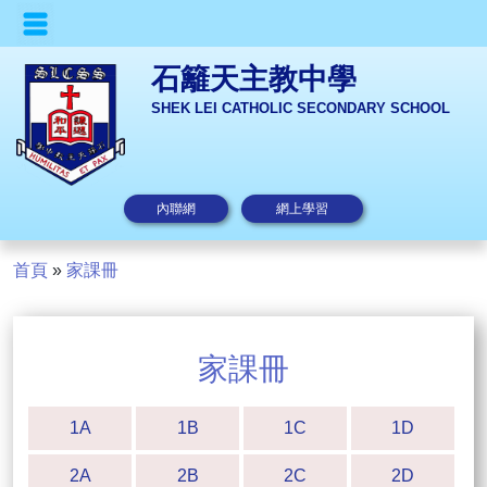
石籬天主教中學
SHEK LEI CATHOLIC SECONDARY SCHOOL
內聯網
網上學習
首頁
»
家課冊
家課冊
1A
1B
1C
1D
2A
2B
2C
2D