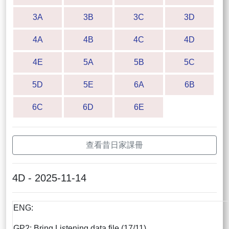
3A
3B
3C
3D
4A
4B
4C
4D
4E
5A
5B
5C
5D
5E
6A
6B
6C
6D
6E
查看昔日家課冊
4D - 2025-11-14
ENG:
GP2: Bring Listening data file (17/11)