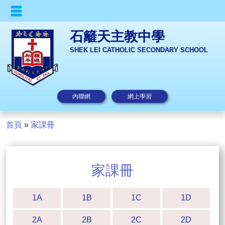
石籬天主教中學
SHEK LEI CATHOLIC SECONDARY SCHOOL
內聯網
網上學習
首頁
»
家課冊
家課冊
1A
1B
1C
1D
2A
2B
2C
2D