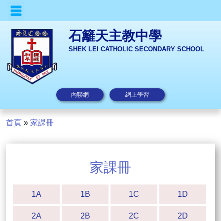
石籬天主教中學
SHEK LEI CATHOLIC SECONDARY SCHOOL
內聯網
網上學習
首頁
»
家課冊
家課冊
1A
1B
1C
1D
2A
2B
2C
2D