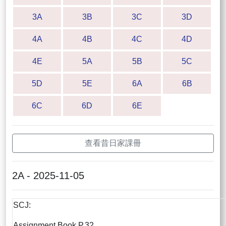
3A
3B
3C
3D
4A
4B
4C
4D
4E
5A
5B
5C
5D
5E
6A
6B
6C
6D
6E
查看昔日家課冊
2A - 2025-11-05
SCJ:
Assignment Book P.32