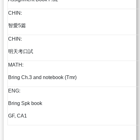
CHIN:
智愛5篇
CHIN:
明天考口試
MATH:
Bring Ch.3 and notebook (Tmr)
ENG:
Bring Spk book
GF, CA1