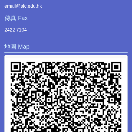
email@slc.edu.hk
傳真 Fax
2422 7104
地圖 Map