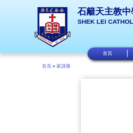
石籬天主教中
SHEK LEI CATHO
首頁
首頁
»
家課冊