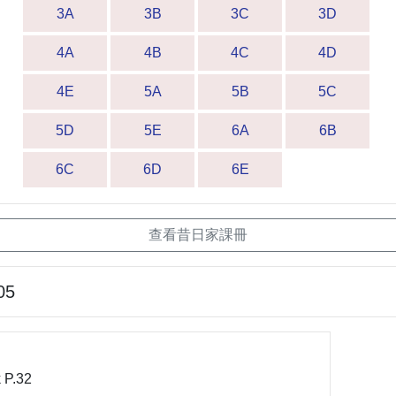
3A
3B
3C
3D
4A
4B
4C
4D
4E
5A
5B
5C
5D
5E
6A
6B
6C
6D
6E
查看昔日家課冊
05
 P.32