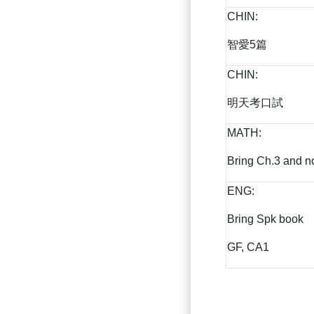
CHIN:
智愛5篇
CHIN:
明天考口試
MATH:
Bring Ch.3 and n
ENG:
Bring Spk book
GF, CA1