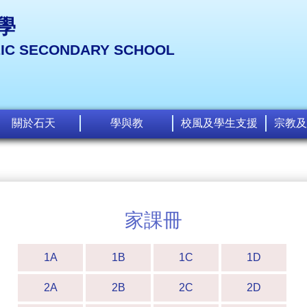
學
LIC SECONDARY SCHOOL
關於石天
學與教
校風及學生支援
宗教及
家課冊
1A
1B
1C
1D
2A
2B
2C
2D