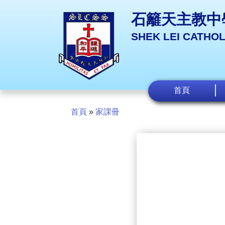
石籬天主教中
SHEK LEI CATHO
首頁
首頁
»
家課冊