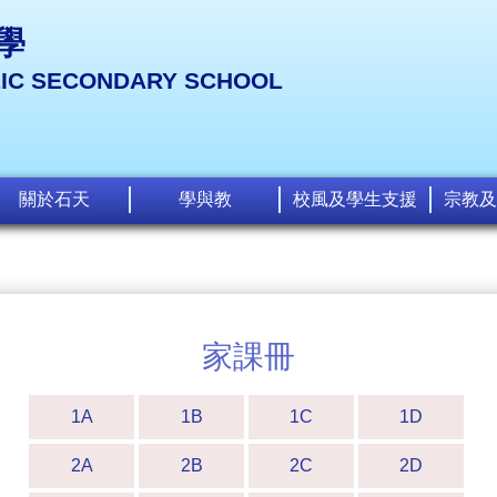
學
LIC SECONDARY SCHOOL
關於石天
學與教
校風及學生支援
宗教及
家課冊
1A
1B
1C
1D
2A
2B
2C
2D