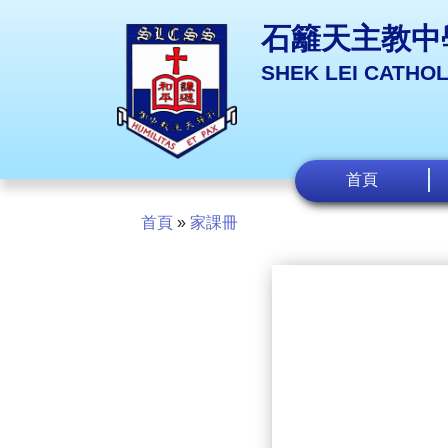
石籬天主教中
SHEK LEI CATHO
首頁
首頁
»
家課冊