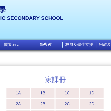
學
LIC SECONDARY SCHOOL
關於石天
學與教
校風及學生支援
宗教及
家課冊
1A
1B
1C
1D
2A
2B
2C
2D