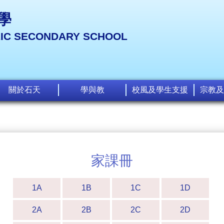
學
LIC SECONDARY SCHOOL
關於石天
學與教
校風及學生支援
宗教及
家課冊
1A
1B
1C
1D
2A
2B
2C
2D