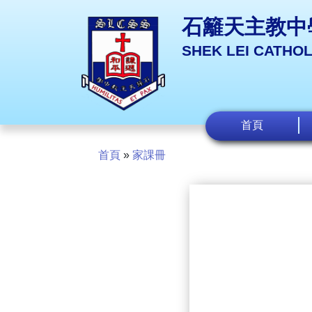
石籬天主教中
SHEK LEI CATHO
首頁
首頁
»
家課冊