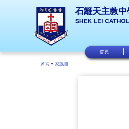
石籬天主教中
SHEK LEI CATHO
首頁
首頁
»
家課冊