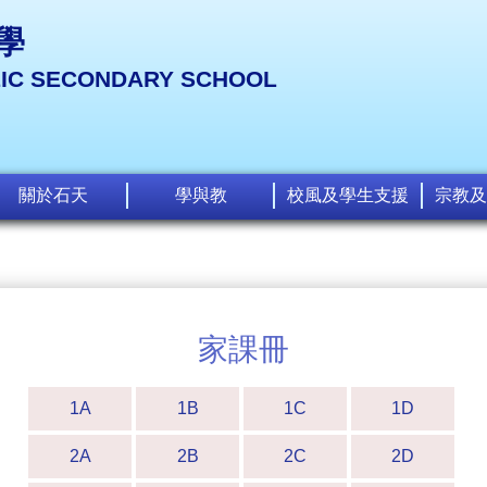
學
LIC SECONDARY SCHOOL
關於石天
學與教
校風及學生支援
宗教及
家課冊
1A
1B
1C
1D
2A
2B
2C
2D