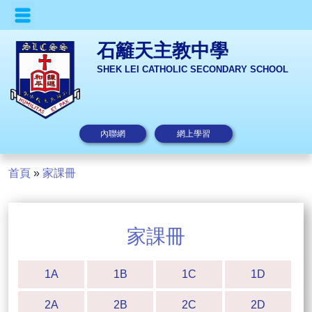
石籬天主教中學
SHEK LEI CATHOLIC SECONDARY SCHOOL
內聯網
網上學習
首頁
»
家課冊
家課冊
1A
1B
1C
1D
2A
2B
2C
2D