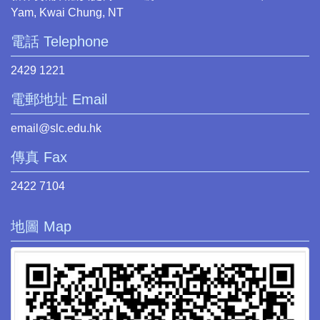
Yam, Kwai Chung, NT
電話 Telephone
2429 1221
電郵地址 Email
email@slc.edu.hk
傳真 Fax
2422 7104
地圖 Map