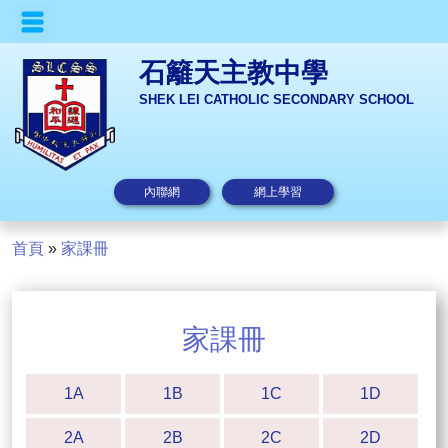
石籬天主教中學
SHEK LEI CATHOLIC SECONDARY SCHOOL
內聯網
網上學習
首頁
»
家課冊
家課冊
1A
1B
1C
1D
2A
2B
2C
2D